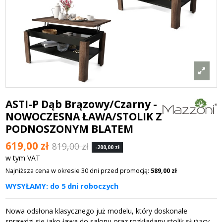
ASTI-P Dąb Brązowy/Czarny -
NOWOCZESNA ŁAWA/STOLIK Z
PODNOSZONYM BLATEM
619,00 zł
819,00 zł
-200,00 zł
w tym VAT
Najniższa cena w okresie 30 dni przed promocją:
589,00 zł
WYSYŁAMY: do 5 dni roboczych
Nowa odsłona klasycznego już modelu, który doskonale
sprawdzi się jako ława do salonu oraz rozkładany stolik służący