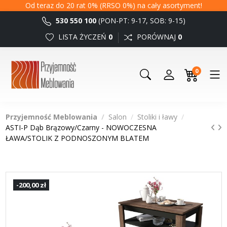
Od teraz do 20 rat 0% (RRSO 0%) na cały asortyment!
530 550 100
(PON-PT: 9-17, SOB: 9-15)
LISTA ŻYCZEŃ
0
PORÓWNAJ
0
0
Przyjemność Meblowania
Salon
Stoliki i ławy
ASTI-P Dąb Brązowy/Czarny - NOWOCZESNA
ŁAWA/STOLIK Z PODNOSZONYM BLATEM
-200,00 zł