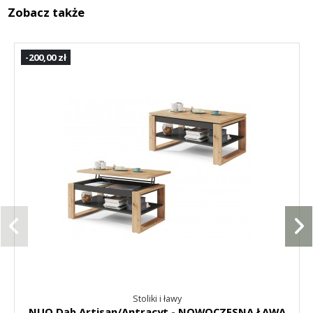
Zobacz także
-200,00 zł
Stoliki i ławy
NUO Dąb Artisan/Antracyt - NOWOCZESNA ŁAWA