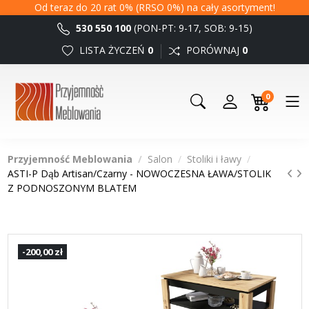
Od teraz do 20 rat 0% (RRSO 0%) na cały asortyment!
530 550 100
(PON-PT: 9-17, SOB: 9-15)
LISTA ŻYCZEŃ
0
PORÓWNAJ
0
0
Przyjemność Meblowania
Salon
Stoliki i ławy
ASTI-P Dąb Artisan/Czarny - NOWOCZESNA ŁAWA/STOLIK
Z PODNOSZONYM BLATEM
-200,00 zł