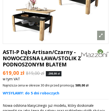
ASTI-P Dąb Artisan/Czarny -
NOWOCZESNA ŁAWA/STOLIK Z
PODNOSZONYM BLATEM
619,00 zł
819,00 zł
-200,00 zł
w tym VAT
Najniższa cena w okresie 30 dni przed promocją:
589,00 zł
WYSYŁAMY: do 5 dni roboczych
Nowa odsłona klasycznego już modelu, który doskonale
sprawdzi się jako ława do salonu oraz rozkładany stolik służący