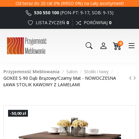
Od teraz do 20 rat 0% (RRSO 0%) na cały asortyment!
530 550 100
(PON-PT: 9-17, SOB: 9-15)
LISTA ŻYCZEŃ
0
PORÓWNAJ
0
0
Przyjemność Meblowania
Salon
Stoliki i ławy
GOKEE S-90 Dąb Brązowy/Czarny Mat - NOWOCZESNA
ŁAWA STOLIK KAWOWY Z LAMELAMI
-50,00 zł