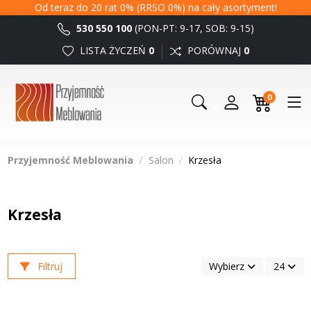
Od teraz do 20 rat 0% (RRSO 0%) na cały asortyment!
530 550 100
(PON-PT: 9-17, SOB: 9-15)
LISTA ŻYCZEŃ
0
PORÓWNAJ
0
0
Przyjemność Meblowania
Salon
Krzesła
Krzesła
Filtruj
Wybierz
24