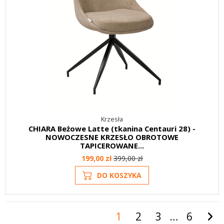
Krzesła
CHIARA Beżowe Latte (tkanina Centauri 28) -
NOWOCZESNE KRZESŁO OBROTOWE
TAPICEROWANE...
199,00 zł
399,00 zł
DO KOSZYKA
1
2
3
…
6