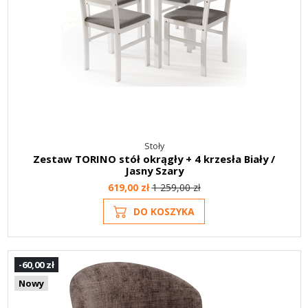
Stoły
Zestaw TORINO stół okrągły + 4 krzesła Biały /
Jasny Szary
619,00 zł
1 259,00 zł
DO KOSZYKA
-60,00 zł
Nowy