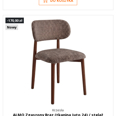
DO KOSZYKA
-170,00 zł
Nowy
Krzesła
ALMO Zgaszony Brąz (tkanina Juto 24) / stelaż