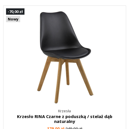
-70,00 zł
Nowy
Krzesła
Krzesło RINA Czarne z poduszką / stelaż dąb
naturalny
179,00 zł
249,00 zł