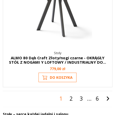
Stoły
ALMO 80 Dąb Craft Złoty/nogi czarne - OKRĄGŁY
STÓŁ Z NOGAMI Y LOFTOWY / INDUSTRIALNY DO...
779,00 zł
DO KOSZYKA
1
2
3
…
6
Stoły – serce każdej jadalni i salonu