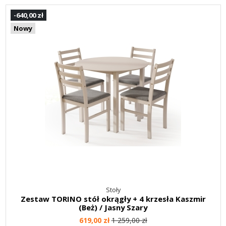
-640,00 zł
Nowy
Stoły
Zestaw TORINO stół okrągły + 4 krzesła Kaszmir
(Beż) / Jasny Szary
619,00 zł
1 259,00 zł