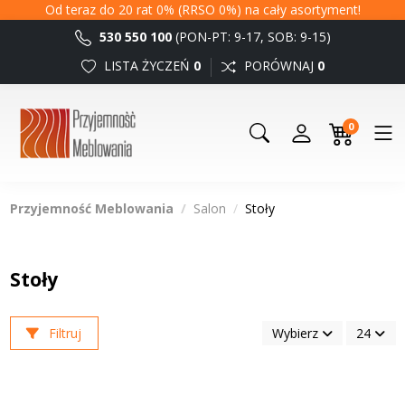
Od teraz do 20 rat 0% (RRSO 0%) na cały asortyment!
530 550 100
(PON-PT: 9-17, SOB: 9-15)
LISTA ŻYCZEŃ
0
PORÓWNAJ
0
0
Przyjemność Meblowania
Salon
Stoły
Stoły
Filtruj
Wybierz
24