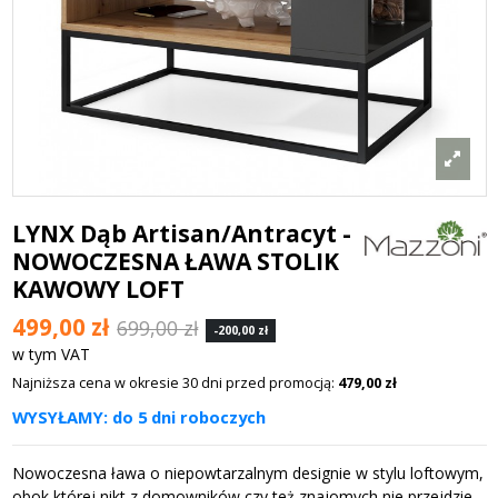
LYNX Dąb Artisan/Antracyt -
NOWOCZESNA ŁAWA STOLIK
KAWOWY LOFT
499,00 zł
699,00 zł
-200,00 zł
w tym VAT
Najniższa cena w okresie 30 dni przed promocją:
479,00 zł
WYSYŁAMY: do 5 dni roboczych
Nowoczesna ława o niepowtarzalnym designie w stylu loftowym,
obok której nikt z domowników czy też znajomych nie przejdzie