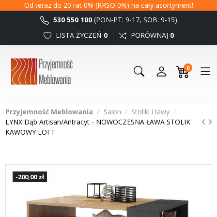
Od teraz do 20 rat 0% (RRSO 0%) na cały asortyment!
530 550 100
(PON-PT: 9-17, SOB: 9-15)
LISTA ŻYCZEŃ
0
PORÓWNAJ
0
0
Przyjemność Meblowania
Salon
Stoliki i ławy
LYNX Dąb Artisan/Antracyt - NOWOCZESNA ŁAWA STOLIK
KAWOWY LOFT
-200,00 zł