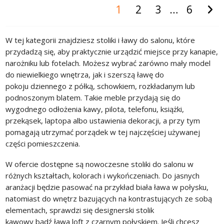
1
2
3
…
6
W tej kategorii znajdziesz stoliki i ławy do salonu, które
przydadzą się, aby praktycznie urządzić miejsce przy kanapie,
narożniku lub fotelach. Możesz wybrać zarówno mały model
do niewielkiego wnętrza, jak i szerszą ławę do
pokoju dziennego z półką, schowkiem, rozkładanym lub
podnoszonym blatem. Takie meble przydają się do
wygodnego odłożenia kawy, pilota, telefonu, książki,
przekąsek, laptopa albo ustawienia dekoracji, a przy tym
pomagają utrzymać porządek w tej najczęściej używanej
części pomieszczenia.
W ofercie dostępne są nowoczesne stoliki do salonu w
różnych kształtach, kolorach i wykończeniach. Do jasnych
aranżacji będzie pasować na przykład biała ława w połysku,
natomiast do wnętrz bazujących na kontrastujących ze sobą
elementach, sprawdzi się designerski stolik
kawowy bądź ława loft z czarnym połyskiem. Jeśli chcesz