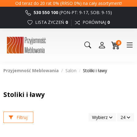
Od teraz do 20 rat 0% (RRSO 0%) na cały asortyment!
530 550 100
(PON-PT: 9-17, SOB: 9-15)
LISTA ŻYCZEŃ
0
PORÓWNAJ
0
0
Przyjemność Meblowania
Salon
Stoliki i ławy
Stoliki i ławy
Filtruj
Wybierz
24