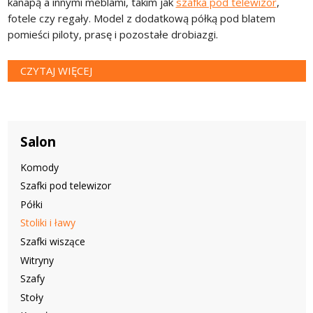
kanapą a innymi meblami, takim jak
szafka pod telewizor
,
fotele czy regały. Model z dodatkową półką pod blatem
pomieści piloty, prasę i pozostałe drobiazgi.
CZYTAJ WIĘCEJ
Salon
Komody
Szafki pod telewizor
Półki
Stoliki i ławy
Szafki wiszące
Witryny
Szafy
Stoły