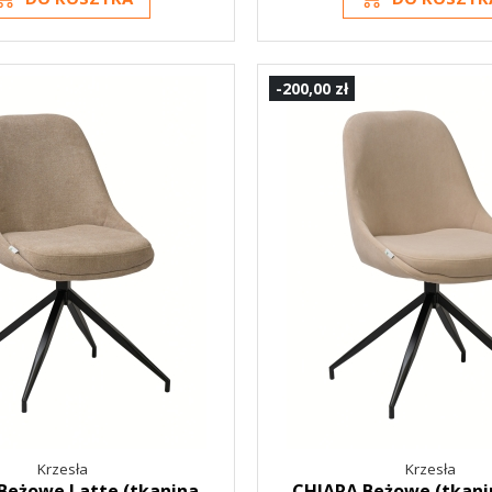
-200,00 zł
Krzesła
Krzesła
Beżowe Latte (tkanina
CHIARA Beżowe (tkani