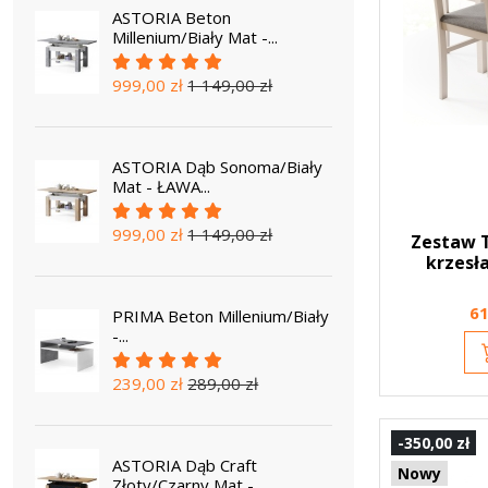
ASTORIA Beton
Millenium/Biały Mat -...
999,00 zł
1 149,00 zł
ASTORIA Dąb Sonoma/Biały
Mat - ŁAWA...
999,00 zł
1 149,00 zł
Zestaw T
krzesła
61
PRIMA Beton Millenium/Biały
-...
239,00 zł
289,00 zł
-350,00 zł
ASTORIA Dąb Craft
Nowy
Złoty/Czarny Mat -...