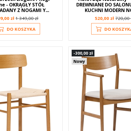
ne - OKRĄGŁY STÓŁ
DREWNIANE DO SALONU
ADANY Z NOGAMI Y...
KUCHNI MODERN N
9,00 zł
1 349,00 zł
520,00 zł
720,00 
DO KOSZYKA
DO KOSZYK
-300,00 zł
Nowy