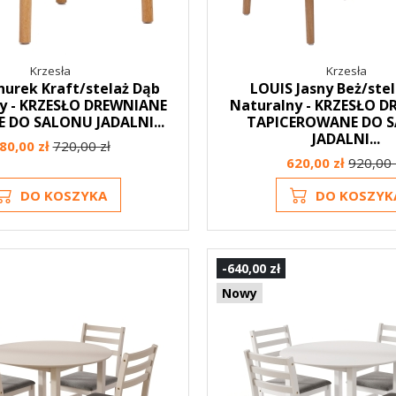
Krzesła
Krzesła
nurek Kraft/stelaż Dąb
LOUIS Jasny Beż/ste
y - KRZESŁO DREWNIANE
Naturalny - KRZESŁO 
 DO SALONU JADALNI...
TAPICEROWANE DO 
JADALNI...
80,00 zł
720,00 zł
620,00 zł
920,00 
DO KOSZYKA
DO KOSZYK
-640,00 zł
Nowy