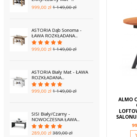
999,00 zł
1 149,00 zł
ASTORIA Dąb Sonoma -
ŁAWA ROZKŁADANA...
999,00 zł
1 149,00 zł
ASTORIA Biały Mat - ŁAWA
ROZKŁADANA...
999,00 zł
1 149,00 zł
ALMO C
LOFTO
SISI Biały/Czarny -
SALONU
NOWOCZESNA ŁAWA...
99
289,00 zł
389,00 zł