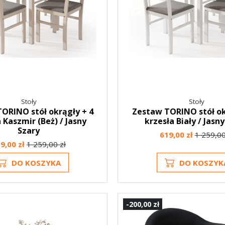
Stoły
Stoły
ORINO stół okrągły + 4
Zestaw TORINO stół ok
 Kaszmir (Beż) / Jasny
krzesła Biały / Jasn
Szary
619,00 zł
1 259,00
9,00 zł
1 259,00 zł
DO KOSZYKA
DO KOSZYK
-200,00 zł