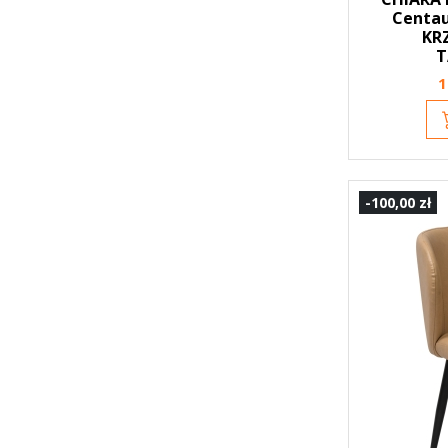
Centau
KR
T
1
-100,00 zł