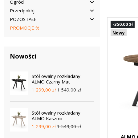
Ogród
Przedpokój
POZOSTAŁE
-350,00 zł
PROMOCJE %
Nowy
Nowości
Stół owalny rozkładany
ALMO Czarny Mat
1 299,00 zł
1 549,00 zł
Stół owalny rozkładany
ALMO Kaszmir
1 299,00 zł
1 549,00 zł
ALMO O