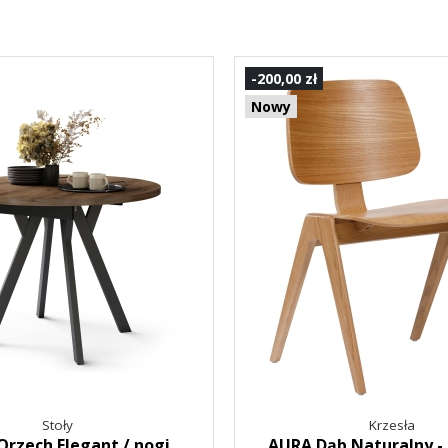
-200,00 zł
Nowy
Stoły
Krzesła
rzech Elegant / nogi
AURA Dąb Naturalny -