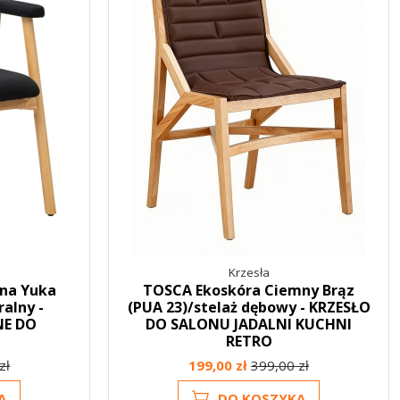
Krzesła
na Yuka
TOSCA Ekoskóra Ciemny Brąz
ralny -
(PUA 23)/stelaż dębowy - KRZESŁO
NE DO
DO SALONU JADALNI KUCHNI
RETRO
zł
199,00 zł
399,00 zł
A
DO KOSZYKA