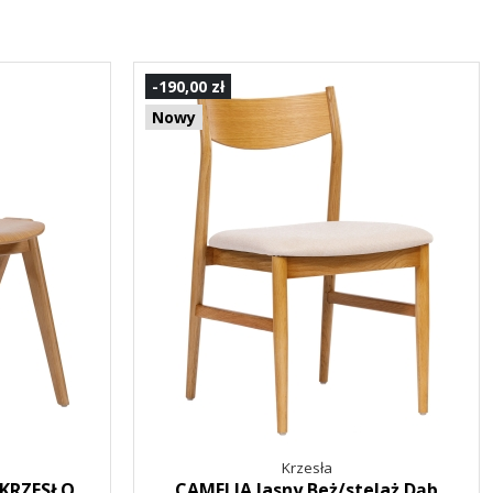
-190,00 zł
Nowy
Krzesła
 KRZESŁO
CAMELIA Jasny Beż/stelaż Dąb