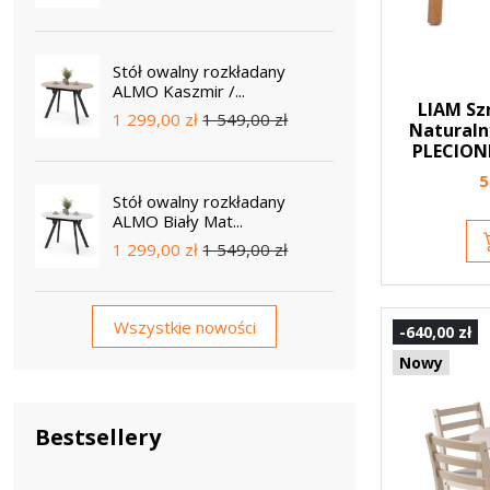
Stół owalny rozkładany
ALMO Kaszmir /...
LIAM Sz
1 299,00 zł
1 549,00 zł
Naturaln
PLECIONE
5
Stół owalny rozkładany
ALMO Biały Mat...
1 299,00 zł
1 549,00 zł
Wszystkie nowości
-640,00 zł
Nowy
Bestsellery