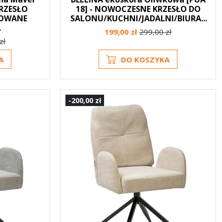
RZESŁO
18] - NOWOCZESNE KRZESŁO DO
ROWANE
SALONU/KUCHNI/JADALNI/BIURA...
.
199,00 zł
299,00 zł
zł
A
DO KOSZYKA
-200,00 zł