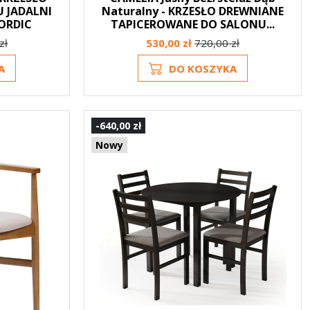
 JADALNI
Naturalny - KRZESŁO DREWNIANE
ORDIC
TAPICEROWANE DO SALONU...
zł
530,00 zł
720,00 zł
A
DO KOSZYKA
-640,00 zł
Nowy