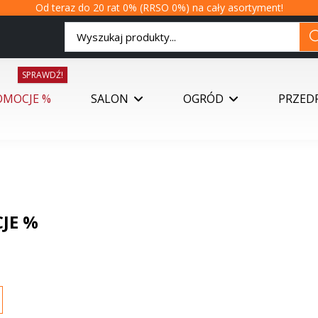
Od teraz do 20 rat 0% (RRSO 0%) na cały asortyment!
SPRAWDŹ!
OMOCJE %
SALON
OGRÓD
PRZED
JE %