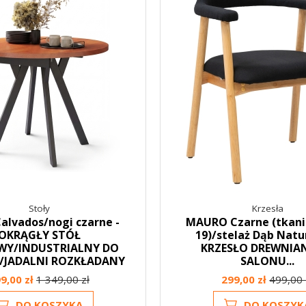
Stoły
Krzesła
alvados/nogi czarne -
MAURO Czarne (tkani
OKRĄGŁY STÓŁ
19)/stelaż Dąb Natu
WY/INDUSTRIALNY DO
KRZESŁO DREWNIA
/JADALNI ROZKŁADANY
SALONU...
9,00 zł
1 349,00 zł
299,00 zł
499,00 
DO KOSZYKA
DO KOSZYK