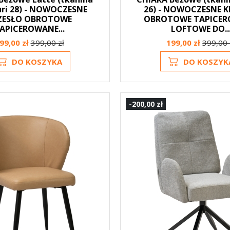
ri 28) - NOWOCZESNE
26) - NOWOCZESNE K
ZESŁO OBROTOWE
OBROTOWE TAPICE
APICEROWANE...
LOFTOWE DO..
99,00 zł
399,00 zł
199,00 zł
399,00 
DO KOSZYKA
DO KOSZYK
-200,00 zł