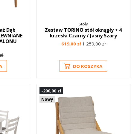
Stoły
laż Dąb
Zestaw TORINO stół okrągły + 4
DREWNIANE
krzesła Czarny / Jasny Szary
SALONU
619,00 zł
1 259,00 zł
zł
A
DO KOSZYKA
-200,00 zł
Nowy