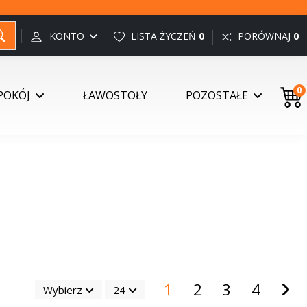
KONTO
LISTA ŻYCZEŃ
0
PORÓWNAJ
0
0
POKÓJ
ŁAWOSTOŁY
POZOSTAŁE
1
2
3
4
Wybierz
24