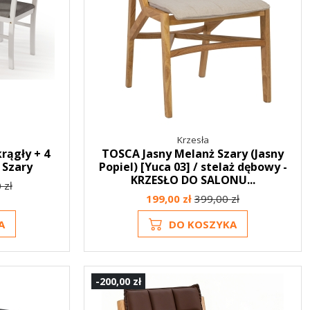
Krzesła
rągły + 4
TOSCA Jasny Melanż Szary (Jasny
y Szary
Popiel) [Yuca 03] / stelaż dębowy -
KRZESŁO DO SALONU...
 zł
199,00 zł
399,00 zł
A
DO KOSZYKA
-200,00 zł