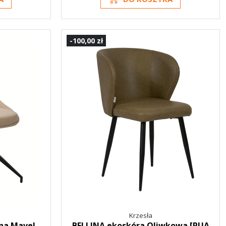
-100,00 zł
Krzesła
na Mavel
BELLINA ekoskóra Oliwkowa [PUA