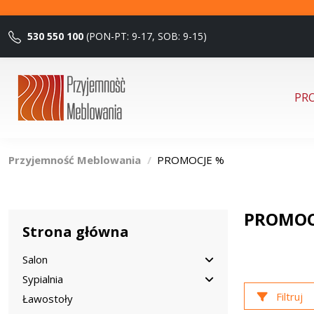
530 550 100
(PON-PT: 9-17, SOB: 9-15)
PR
Przyjemność Meblowania
PROMOCJE %
PROMOC
Strona główna
Salon
Sypialnia
Filtruj
Ławostoły