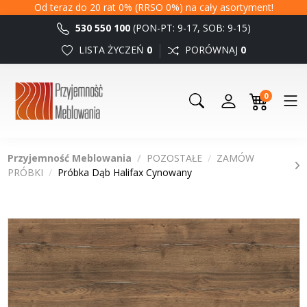
Od teraz do 20 rat 0% (RRSO 0%) na cały asortyment!
530 550 100
(PON-PT: 9-17, SOB: 9-15)
LISTA ŻYCZEŃ
0
PORÓWNAJ
0
0
Przyjemność Meblowania
POZOSTAŁE
ZAMÓW
PRÓBKI
Próbka Dąb Halifax Cynowany