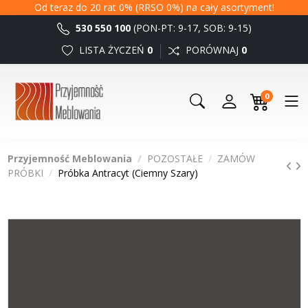
Od teraz do 20 rat 0% (RRSO 0%) na cały asortyment!
530 550 100
(PON-PT: 9-17, SOB: 9-15)
LISTA ŻYCZEŃ
0
PORÓWNAJ
0
0
Przyjemność Meblowania
POZOSTAŁE
ZAMÓW
PRÓBKI
Próbka Antracyt (Ciemny Szary)