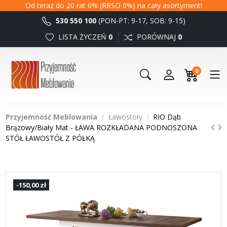
Od teraz do 20 rat 0% (RRSO 0%) na cały asortyment!
530 550 100
(PON-PT: 9-17, SOB: 9-15)
LISTA ŻYCZEŃ
0
PORÓWNAJ
0
0
Przyjemność Meblowania
Ławostoły
RIO Dąb
Brązowy/Biały Mat - ŁAWA ROZKŁADANA PODNOSZONA
STÓŁ ŁAWOSTÓŁ Z PÓŁKĄ
-150,00 zł