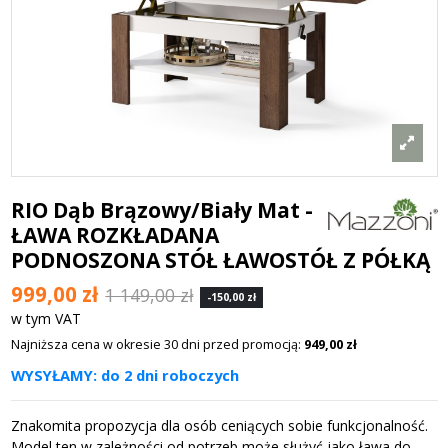
RIO Dąb Brązowy/Biały Mat -
ŁAWA ROZKŁADANA
PODNOSZONA STÓŁ ŁAWOSTÓŁ Z PÓŁKĄ
999,00 zł
1 149,00 zł
-150,00 zł
w tym VAT
Najniższa cena w okresie 30 dni przed promocją:
949,00 zł
WYSYŁAMY: do 2 dni roboczych
Znakomita propozycja dla osób ceniących sobie funkcjonalność.
Model ten w zależności od potrzeb może służyć jako ława do