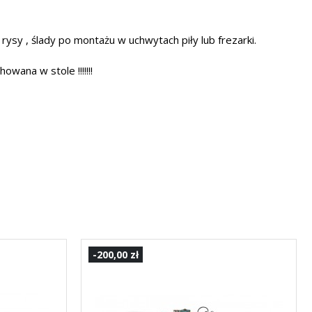
 rysy , ślady po montażu w uchwytach piły lub frezarki.
owana w stole !!!!!!!
-200,00 zł