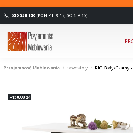
530 550 100
(PON-PT: 9-17, SOB: 9-15)
PR
Przyjemność Meblowania
Ławostoły
RIO Biały/Czarn
-150,00 zł