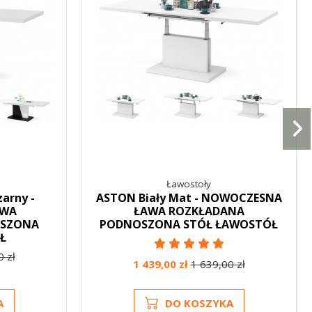
Ławostoły
arny -
ASTON Biały Mat - NOWOCZESNA
AWA
ŁAWA ROZKŁADANA
OSZONA
PODNOSZONA STÓŁ ŁAWOSTÓŁ
Ł
0 zł
1 439,00 zł
1 639,00 zł
A
DO KOSZYKA