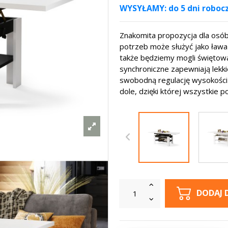
WYSYŁAMY: do 5 dni roboc
Znakomita propozycja dla osób 
potrzeb może służyć jako ława 
także będziemy mogli świętowa
synchroniczne zapewniają lekk
swobodną regulację wysokości 
dole, dzięki której wszystkie 
DODAJ 