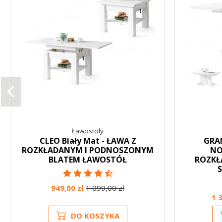
Ławostoły
CLEO Biały Mat - ŁAWA Z
GRAN
ROZKŁADANYM I PODNOSZONYM
NO
BLATEM ŁAWOSTÓŁ
ROZKŁ
949,00 zł
1 099,00 zł
1 
DO KOSZYKA