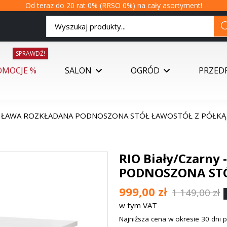
Od teraz do 20 rat 0% (RRSO 0%) na cały asortyment!
SPRAWDŹ!
OMOCJE %
SALON
OGRÓD
PRZED
y - ŁAWA ROZKŁADANA PODNOSZONA STÓŁ ŁAWOSTÓŁ Z PÓŁKĄ
RIO Biały/Czarn
PODNOSZONA STÓ
999,00 zł
1 149,00 zł
w tym VAT
Najniższa cena w okresie 30 dni