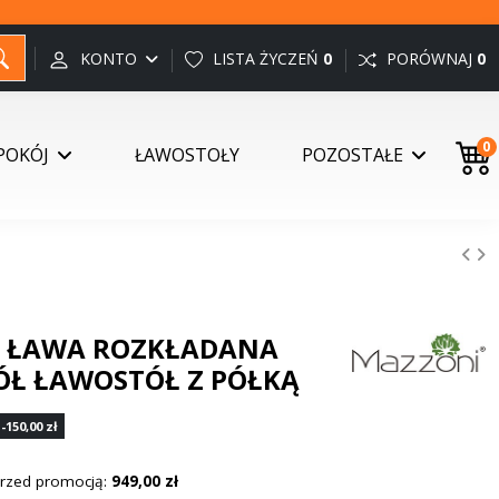
KONTO
LISTA ŻYCZEŃ
0
PORÓWNAJ
0
0
POKÓJ
ŁAWOSTOŁY
POZOSTAŁE
y - ŁAWA ROZKŁADANA
Ł ŁAWOSTÓŁ Z PÓŁKĄ
-150,00 zł
 przed promocją:
949,00 zł