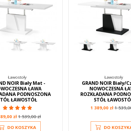
Ławostoły
Ławostoły
D NOIR Biały Mat -
GRAND NOIR Biały/Cz
WOCZESNA ŁAWA
NOWOCZESNA Ł
ADANA PODNOSZONA
ROZKŁADANA PODN
STÓŁ ŁAWOSTÓŁ
STÓŁ ŁAWOSTÓ
1 389,00 zł
1 539,0
389,00 zł
1 539,00 zł
DO KOSZYKA
DO KOSZYK