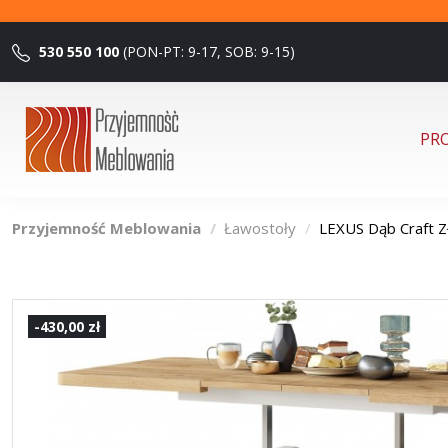
530 550 100
(PON-PT: 9-17, SOB: 9-15)
PR
Przyjemność Meblowania
Ławostoły
LEXUS Dąb Craft
-430,00 zł