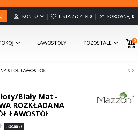
KONTO
LISTA ŻYCZEŃ
0
PORÓWNAJ
0
0
POKÓJ
ŁAWOSTOŁY
POZOSTAŁE
ZONA STÓŁ ŁAWOSTÓŁ
łoty/Biały Mat -
WA ROZKŁADANA
ÓŁ ŁAWOSTÓŁ
ł
-430,00 zł