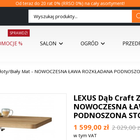
Od teraz do 20 rat 0% (RRSO 0%) na cały asortyment!
SPRAWDŹ!
OMOCJE %
SALON
OGRÓD
PRZED
 Złoty/Biały Mat - NOWOCZESNA ŁAWA ROZKŁADANA PODNOS
LEXUS Dąb Craft Z
NOWOCZESNA ŁA
PODNOSZONA ST
1 599,00 zł
2 029,00 z
w tym VAT