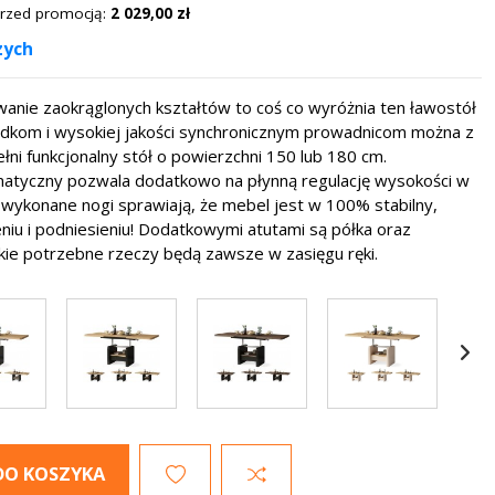
 przed promocją:
2 029,00 zł
zych
wanie zaokrąglonych kształtów to coś co wyróżnia ten ławostół
ładkom i wysokiej jakości synchronicznym prowadnicom można z
ełni funkcjonalny stół o powierzchni 150 lub 180 cm.
tyczny pozwala dodatkowo na płynną regulację wysokości w
e wykonane nogi sprawiają, że mebel jest w 100% stabilny,
niu i podniesieniu! Dodatkowymi atutami są półka oraz
tkie potrzebne rzeczy będą zawsze w zasięgu ręki.
DO KOSZYKA