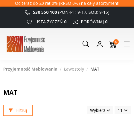
Od teraz do 20 rat 0% (RRSO 0%) na cały asortyment!
530 550 100
(PON-PT: 9-17, SOB: 9-15)
LISTA ŻYCZEŃ
0
PORÓWNAJ
0
0
Przyjemność Meblowania
Ławostoły
MAT
MAT
Filtruj
Wybierz
11