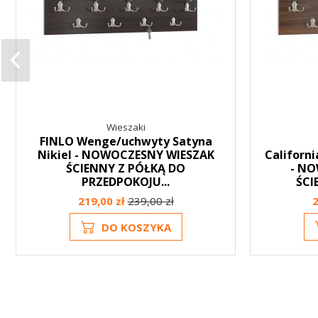
Wieszaki
FINLO Wenge/uchwyty Satyna
Nikiel - NOWOCZESNY WIESZAK
Californ
ŚCIENNY Z PÓŁKĄ DO
- NO
PRZEDPOKOJU...
ŚCI
219,00 zł
239,00 zł
2
DO KOSZYKA