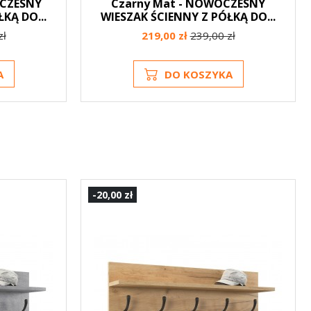
OCZESNY
Czarny Mat - NOWOCZESNY
KĄ DO...
WIESZAK ŚCIENNY Z PÓŁKĄ DO...
zł
219,00 zł
239,00 zł
A
DO KOSZYKA
-20,00 zł