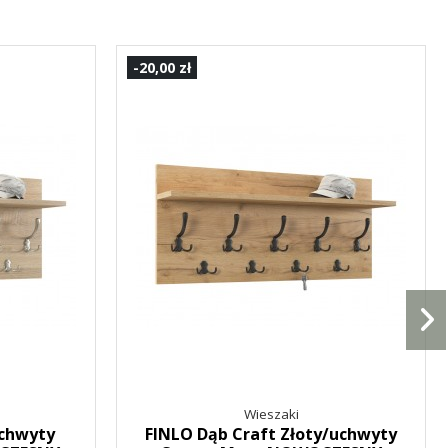
-20,00 zł
Wieszaki
chwyty
FINLO Dąb Craft Złoty/uchwyty