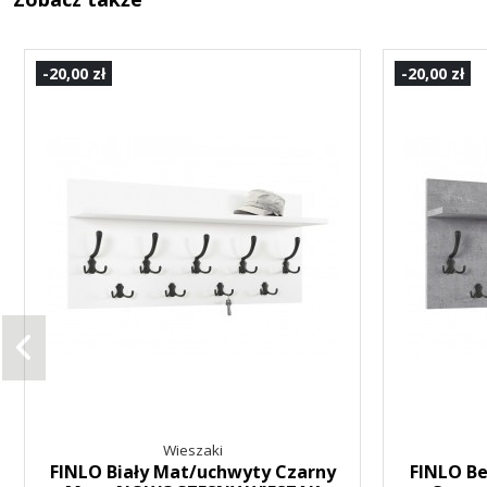
-20,00 zł
-20,00 zł
Wieszaki
FINLO Biały Mat/uchwyty Czarny
FINLO B