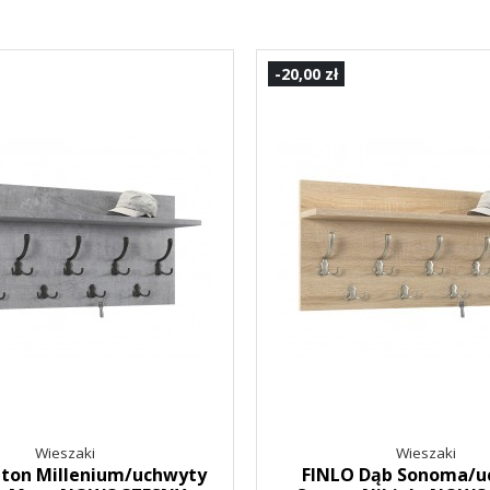
-20,00 zł
Wieszaki
Wieszaki
eton Millenium/uchwyty
FINLO Dąb Sonoma/u