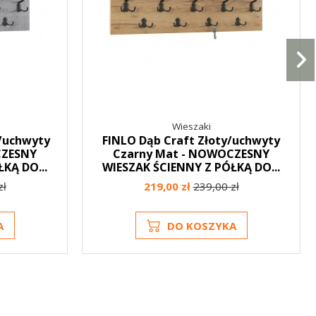
Wieszaki
/uchwyty
FINLO Dąb Craft Złoty/uchwyty
CZESNY
Czarny Mat - NOWOCZESNY
KĄ DO...
WIESZAK ŚCIENNY Z PÓŁKĄ DO...
zł
219,00 zł
239,00 zł
A
DO KOSZYKA