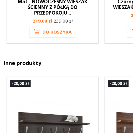
Mat - NOWOCZESNY WIESZAK
Czarn
ŚCIENNY Z PÓŁKĄ DO
WIESZAK
PRZEDPOKOJU...
2
219,00 zł
239,00 zł
DO KOSZYKA
Inne produkty
-20,00 zł
-20,00 zł