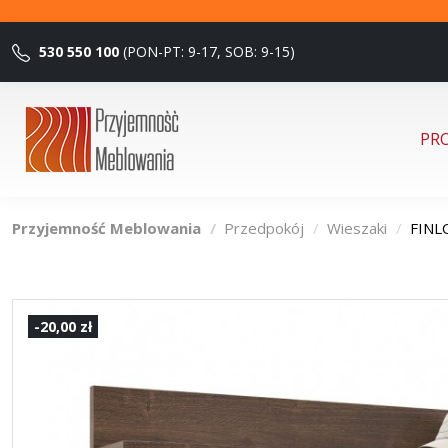
530 550 100
(PON-PT: 9-17, SOB: 9-15)
PR
Przyjemność Meblowania
Przedpokój
Wieszaki
FINL
-20,00 zł