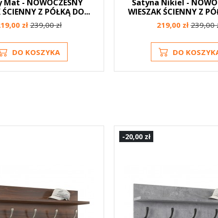
y Mat - NOWOCZESNY
Satyna Nikiel - NOW
 ŚCIENNY Z PÓŁKĄ DO...
WIESZAK ŚCIENNY Z PÓŁ
19,00 zł
239,00 zł
219,00 zł
239,00 
DO KOSZYKA
DO KOSZYK
-20,00 zł