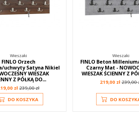
Wieszaki
Wieszaki
FINLO Orzech
FINLO Beton Millenium
ia/uchwyty Satyna Nikiel
Czarny Mat - NOWO
WOCZESNY WIESZAK
WIESZAK ŚCIENNY Z PÓŁ
ENNY Z PÓŁKĄ DO...
219,00 zł
239,00 
19,00 zł
239,00 zł
DO KOSZYKA
DO KOSZYK