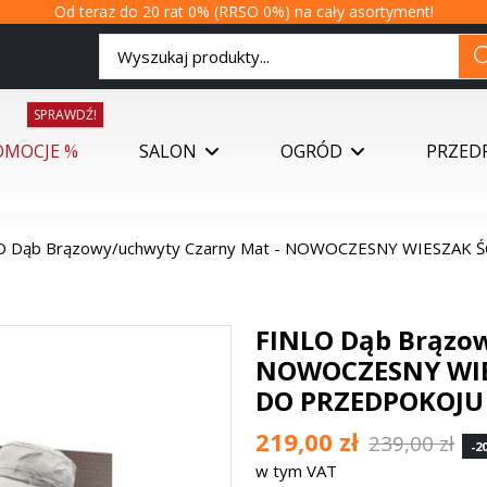
Od teraz do 20 rat 0% (RRSO 0%) na cały asortyment!
SPRAWDŹ!
OMOCJE %
SALON
OGRÓD
PRZED
O Dąb Brązowy/uchwyty Czarny Mat - NOWOCZESNY WIESZAK 
FINLO Dąb Brązow
NOWOCZESNY WIE
DO PRZEDPOKOJU 
219,00 zł
239,00 zł
-20
w tym VAT