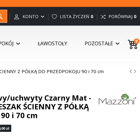
KONTO
LISTA ŻYCZEŃ
0
PORÓWNAJ
0
0
POKÓJ
ŁAWOSTOŁY
POZOSTAŁE
ŚCIENNY Z PÓŁKĄ DO PRZEDPOKOJU 90 i 70 cm
y/uchwyty Czarny Mat -
SZAK ŚCIENNY Z PÓŁKĄ
90 i 70 cm
,00 zł