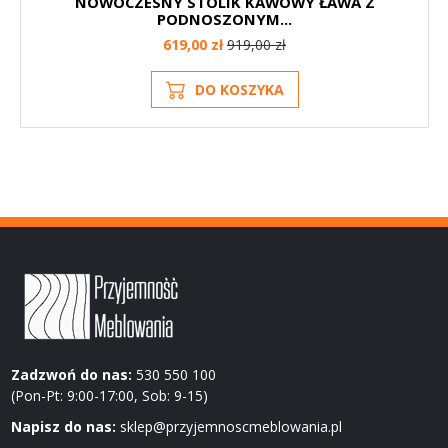
NOWOCZESNY STOLIK KAWOWY ŁAWA Z
PODNOSZONYM...
619,00 zł
919,00 zł
DO KOSZYKA
Zadzwoń do nas:
530 550 100
(Pon-Pt: 9:00-17:00, Sob: 9-15)
Napisz do nas:
sklep@przyjemnoscmeblowania.pl