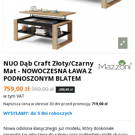
NUO Dąb Craft Złoty/Czarny
Mat - NOWOCZESNA ŁAWA Z
PODNOSZONYM BLATEM
759,00 zł
959,00 zł
-200,00 zł
w tym VAT
Najniższa cena w okresie 30 dni przed promocją:
719,00 zł
WYSYŁAMY: do 5 dni roboczych
Nowa odsłona klasycznego już modelu, który doskonale
sprawdzi się jako ława do salonu oraz rozkładany stolik służący