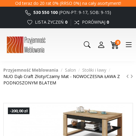
Od teraz do 20 rat 0% (RRSO 0%) na cały asortyment!
530 550 100
(PON-PT: 9-17, SOB: 9-15)
LISTA ŻYCZEŃ
0
PORÓWNAJ
0
0
Przyjemność Meblowania
Salon
Stoliki i ławy
NUO Dąb Craft Złoty/Czarny Mat - NOWOCZESNA ŁAWA Z
PODNOSZONYM BLATEM
-200,00 zł