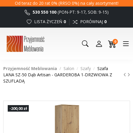
Od teraz do 20 rat 0% (RRSO 0%) na cały asortyment!
530 550 100
(PON-PT: 9-17, SOB: 9-15)
LISTA ŻYCZEŃ
0
PORÓWNAJ
0
0
Przyjemność Meblowania
Salon
Szafy
Szafa
LANA SZ-50 Dąb Artisan - GARDEROBA 1-DRZWIOWA Z
SZUFLADĄ
-200,00 zł