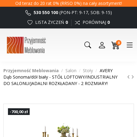
Od teraz do 20 rat 0% (RRSO 0%) na cały asortyment!
530 550 100
(PON-PT: 9-17, SOB: 9-15)
LISTA ŻYCZEŃ
0
PORÓWNAJ
0
0
Przyjemność Meblowania
Salon
Stoły
AVERY
Dąb Sonoma/dół biały - STÓŁ LOFTOWY/INDUSTRIALNY
DO SALONU/JADALNI ROZKŁADANY - 2 ROZMIARY!
-700,00 zł