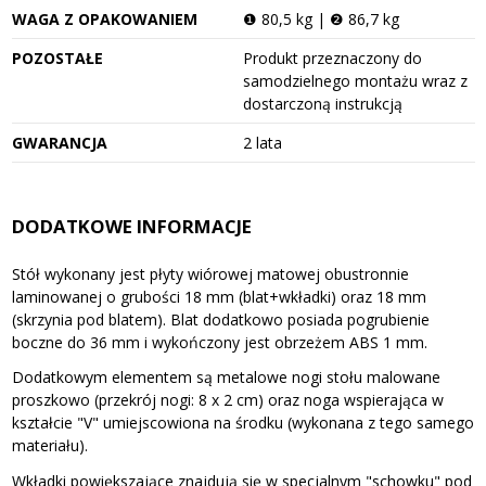
WAGA Z OPAKOWANIEM
❶ 80,5 kg | ❷ 86,7 kg
POZOSTAŁE
Produkt przeznaczony do
samodzielnego montażu wraz z
dostarczoną instrukcją
GWARANCJA
2 lata
DODATKOWE INFORMACJE
Stół wykonany jest płyty wiórowej matowej obustronnie
laminowanej o grubości 18 mm (blat+wkładki) oraz 18 mm
(skrzynia pod blatem). Blat dodatkowo posiada pogrubienie
boczne do 36 mm i wykończony jest obrzeżem ABS 1 mm.
Dodatkowym elementem są metalowe nogi stołu malowane
proszkowo (przekrój nogi: 8 x 2 cm) oraz noga wspierająca w
kształcie "V" umiejscowiona na środku (wykonana z tego samego
materiału).
Wkładki powiększające znajdują się w specjalnym "schowku" pod