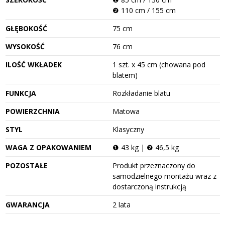
❷ 110 cm / 155 cm
GŁĘBOKOŚĆ
75 cm
WYSOKOŚĆ
76 cm
ILOŚĆ WKŁADEK
1 szt. x 45 cm (chowana pod
blatem)
FUNKCJA
Rozkładanie blatu
POWIERZCHNIA
Matowa
STYL
Klasyczny
WAGA Z OPAKOWANIEM
❶ 43 kg | ❷ 46,5 kg
POZOSTAŁE
Produkt przeznaczony do
samodzielnego montażu wraz z
dostarczoną instrukcją
GWARANCJA
2 lata