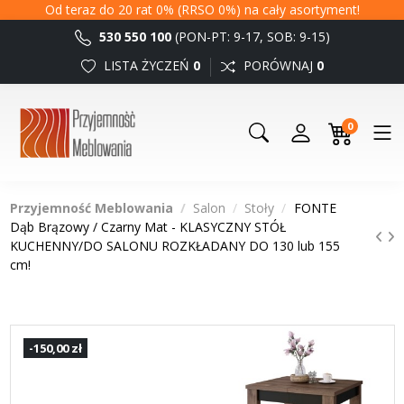
Od teraz do 20 rat 0% (RRSO 0%) na cały asortyment!
530 550 100
(PON-PT: 9-17, SOB: 9-15)
LISTA ŻYCZEŃ
0
PORÓWNAJ
0
0
Przyjemność Meblowania
Salon
Stoły
FONTE
Dąb Brązowy / Czarny Mat - KLASYCZNY STÓŁ
KUCHENNY/DO SALONU ROZKŁADANY DO 130 lub 155
cm!
-150,00 zł