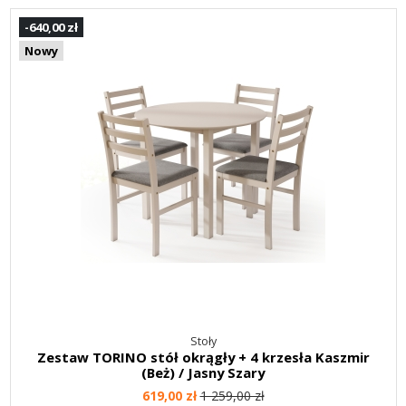
-640,00 zł
Nowy
Stoły
Zestaw TORINO stół okrągły + 4 krzesła Kaszmir
(Beż) / Jasny Szary
619,00 zł
1 259,00 zł