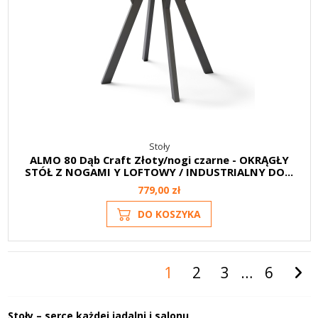
Stoły
ALMO 80 Dąb Craft Złoty/nogi czarne - OKRĄGŁY
STÓŁ Z NOGAMI Y LOFTOWY / INDUSTRIALNY DO...
779,00 zł
DO KOSZYKA
1
2
3
…
6
Stoły – serce każdej jadalni i salonu