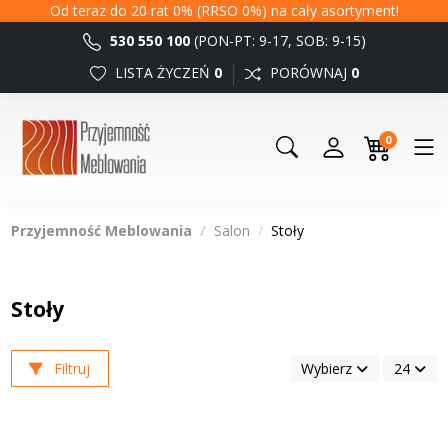
Od teraz do 20 rat 0% (RRSO 0%) na cały asortyment!
530 550 100
(PON-PT: 9-17, SOB: 9-15)
LISTA ŻYCZEŃ
0
PORÓWNAJ
0
0
Przyjemność Meblowania
Salon
Stoły
Stoły
Filtruj
Wybierz
24