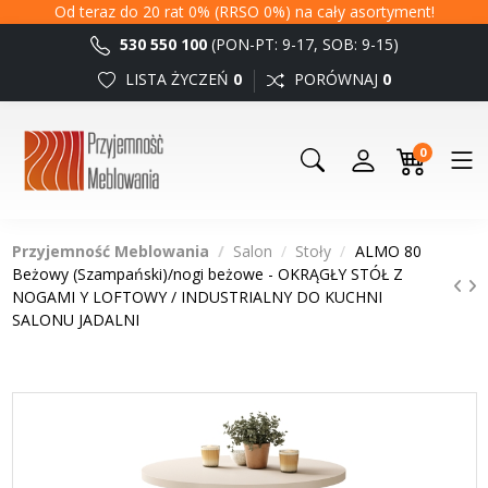
Od teraz do 20 rat 0% (RRSO 0%) na cały asortyment!
530 550 100
(PON-PT: 9-17, SOB: 9-15)
LISTA ŻYCZEŃ
0
PORÓWNAJ
0
0
Przyjemność Meblowania
Salon
Stoły
ALMO 80
Beżowy (Szampański)/nogi beżowe - OKRĄGŁY STÓŁ Z
NOGAMI Y LOFTOWY / INDUSTRIALNY DO KUCHNI
SALONU JADALNI