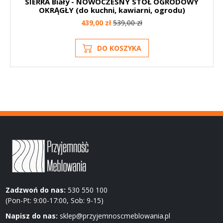
SIERRA Biały - NOWOCZESNY STÓŁ OGRODOWY
OKRĄGŁY (do kuchni, kawiarni, ogrodu)
439,00 zł
539,00 zł
DO KOSZYKA
Zadzwoń do nas:
530 550 100
(Pon-Pt: 9:00-17:00, Sob: 9-15)
Napisz do nas:
sklep@przyjemnoscmeblowania.pl