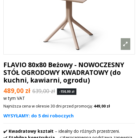
FLAVIO 80x80 Beżowy - NOWOCZESNY
STÓŁ OGRODOWY KWADRATOWY (do
kuchni, kawiarni, ogrodu)
489,00 zł
639,00 zł
-150,00 zł
w tym VAT
Najniższa cena w okresie 30 dni przed promocją:
449,00 zł
WYSYŁAMY: do 5 dni roboczych
✔️
Kwadratowy kształt
– idealny do różnych przestrzeni.
✔️
Stabilna konstrukcja
– czteroramienna podstawa zapewnia