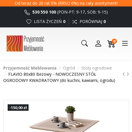
Od teraz do 20 rat 0% (RRSO 0%) na cały asortyment!
530 550 100
(PON-PT: 9-17, SOB: 9-15)
LISTA ŻYCZEŃ
0
PORÓWNAJ
0
0
Przyjemność Meblowania
Ogród
Stoły ogrodowe
FLAVIO 80x80 Beżowy - NOWOCZESNY STÓŁ
OGRODOWY KWADRATOWY (do kuchni, kawiarni, ogrodu)
-150,00 zł