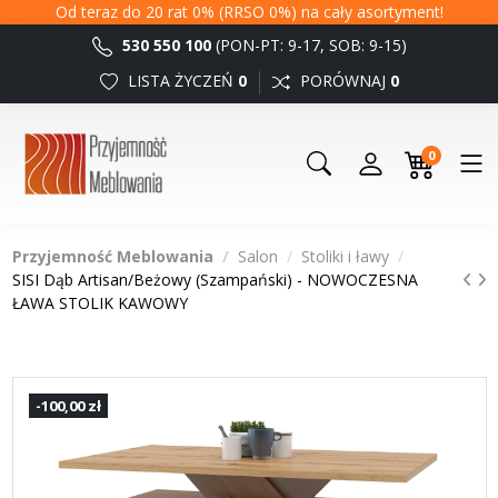
Od teraz do 20 rat 0% (RRSO 0%) na cały asortyment!
530 550 100
(PON-PT: 9-17, SOB: 9-15)
LISTA ŻYCZEŃ
0
PORÓWNAJ
0
0
Przyjemność Meblowania
Salon
Stoliki i ławy
SISI Dąb Artisan/Beżowy (Szampański) - NOWOCZESNA
ŁAWA STOLIK KAWOWY
-100,00 zł