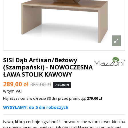
SISI Dąb Artisan/Beżowy
(Szampański) - NOWOCZESNA
ŁAWA STOLIK KAWOWY
289,00 zł
389,00 zł
-100,00 zł
w tym VAT
Najniższa cena w okresie 30 dni przed promocją:
279,00 zł
WYSYŁAMY: do 5 dni roboczych
Ława, którą cechuje zgrabność i nowoczesne wzornictwo. Idealna
do nowoczesnego wnętrza, jak również klasycznych przestrzeni.