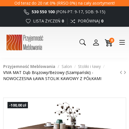
Od teraz do 20 rat 0% (RRSO 0%) na cały asortyment!
530 550 100
(PON-PT: 9-17, SOB: 9-15)
LISTA ŻYCZEŃ
0
PORÓWNAJ
0
0
Przyjemność Meblowania
Salon
Stoliki i ławy
VIVA MAT Dąb Brązowy/Beżowy (Szampański) -
NOWOCZESNA ŁAWA STOLIK KAWOWY Z PÓŁKAMI
-100,00 zł