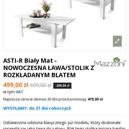
ASTI-R Biały Mat -
NOWOCZESNA ŁAWA/STOLIK Z
ROZKŁADANYM BLATEM
499,00 zł
699,00 zł
-200,00 zł
w tym VAT
Najniższa cena w okresie 30 dni przed promocją:
479,00 zł
WYSYŁAMY: do 21 dni roboczych
Odświeżona odsłona klasycznego już modelu, który doskonale
sprawdzi się jako ława do salonu. Blat tego stolika można bardzo