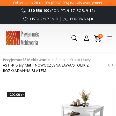
Od teraz do 20 rat 0% (RRSO 0%) na cały asortyment!
530 550 100
(PON-PT: 9-17, SOB: 9-15)
LISTA ŻYCZEŃ
0
PORÓWNAJ
0
0
Przyjemność Meblowania
Salon
Stoliki i ławy
ASTI-R Biały Mat - NOWOCZESNA ŁAWA/STOLIK Z
ROZKŁADANYM BLATEM
-200,00 zł