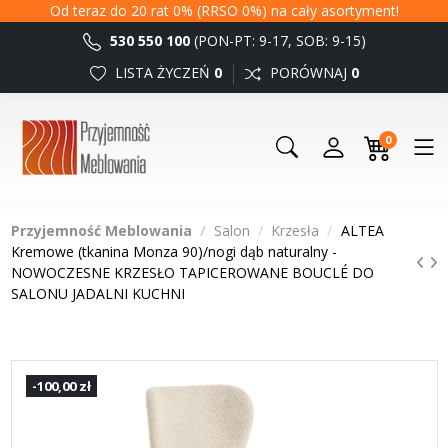
Od teraz do 20 rat 0% (RRSO 0%) na cały asortyment!
530 550 100
(PON-PT: 9-17, SOB: 9-15)
LISTA ŻYCZEŃ
0
PORÓWNAJ
0
0
Przyjemność Meblowania
Salon
Krzesła
ALTEA
Kremowe (tkanina Monza 90)/nogi dąb naturalny -
NOWOCZESNE KRZESŁO TAPICEROWANE BOUCLÉ DO
SALONU JADALNI KUCHNI
-100,00 zł