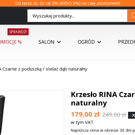
Od teraz do 20 rat 0% (RRSO 0%) na cały asortyment!
SPRAWDŹ!
OMOCJE %
SALON
OGRÓD
PRZED
 Czarne z poduszką / stelaż dąb naturalny
Krzesło RINA Czar
naturalny
179,00 zł
249,00 zł
-70
w tym VAT
Najniższa cena w okresie 30 dni