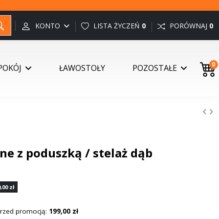
KONTO
LISTA ŻYCZEŃ
0
PORÓWNAJ
0
0
POKÓJ
ŁAWOSTOŁY
POZOSTAŁE
ne z poduszką / stelaż dąb
,00 zł
 przed promocją:
199,00 zł