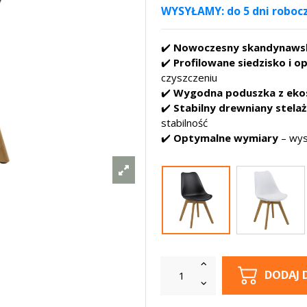
WYSYŁAMY: do 5 dni roboc
✔️
Nowoczesny skandynawsk
✔️
Profilowane siedzisko i o
czyszczeniu
✔️
Wygodna poduszka z eko
✔️
Stabilny drewniany stelaż
stabilność
✔️
Optymalne wymiary
– wys
DODAJ 