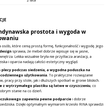
2 lata
CJE
andynawska prostota i wygoda w
owaniu
 osób, które cenią prostą formę, funkcjonalność i wygodę. Jego
design
sprawia, że mebel dobrze wpisuje się w jasne,
ętrza. Lekka wizualnie bryła nie przytłacza aranżacji, a
ziska i oparcia nadają całości estetyczny wygląd.
a plecy podczas siedzenia, a wygodna poduszka na
t codziennego użytkowania
. To praktyczne rozwiązanie
 pracy przy stole, jak i dłuższych spotkań w gronie bliskich.
ne z wytrzymałego plastiku są łatwe w czyszczeniu
, co
obrym stanie na co dzień.
kauczukowego zapewnia pewne podparcie
i dobrze
 siedziska. Dzięki optymalnym wymiarom krzesło RINA sprawdzi