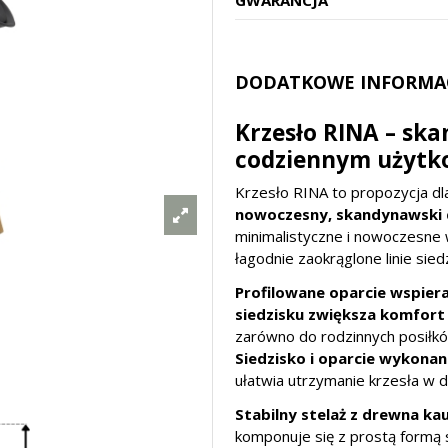
GWARANCJA
DODATKOWE INFORMA
Krzesło RINA – sk
codziennym użytk
Krzesło RINA to propozycja dla
nowoczesny, skandynawski 
minimalistyczne i nowoczesne wn
łagodnie zaokrąglone linie sied
Profilowane oparcie wspier
siedzisku zwiększa komfor
zarówno do rodzinnych posiłków,
Siedzisko i oparcie wykona
ułatwia utrzymanie krzesła w d
Stabilny stelaż z drewna 
komponuje się z prostą formą