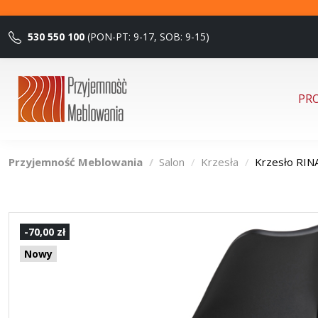
530 550 100
(PON-PT: 9-17, SOB: 9-15)
PR
Przyjemność Meblowania
Salon
Krzesła
Krzesło RINA
-70,00 zł
Nowy