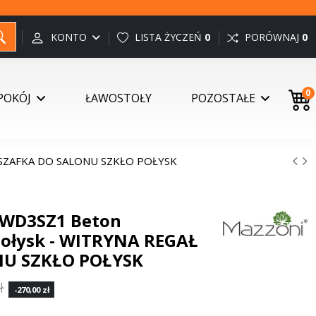
KONTO
LISTA ŻYCZEŃ
0
PORÓWNAJ
0
0
POKÓJ
ŁAWOSTOŁY
POZOSTAŁE
Ł SZAFKA DO SALONU SZKŁO POŁYSK
KWD3SZ1 Beton
Połysk - WITRYNA REGAŁ
NU SZKŁO POŁYSK
ł
-270,00 zł