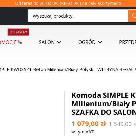
Od teraz do 20 rat 0% (RRSO 0%) na cały asortyment!
SPRAWDŹ!
OMOCJE %
SALON
OGRÓD
PRZED
PLE KWD3SZ1 Beton Millenium/Biały Połysk - WITRYNA REGA
Komoda SIMPLE 
Millenium/Biały 
SZAFKA DO SALO
1 079,00 zł
1 349,00 z
w tym VAT