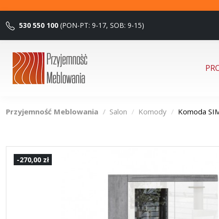
530 550 100
(PON-PT: 9-17, SOB: 9-15)
PR
Przyjemność Meblowania
Salon
Komody
Komoda SIM
-270,00 zł