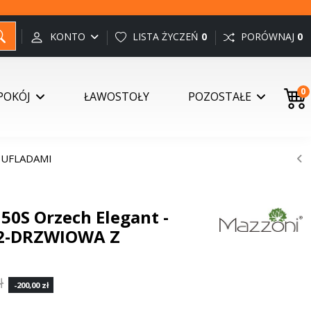
KONTO
LISTA ŻYCZEŃ
0
PORÓWNAJ
0
0
POKÓJ
ŁAWOSTOŁY
POZOSTAŁE
SZUFLADAMI
0S Orzech Elegant -
 2-DRZWIOWA Z
ł
-200,00 zł