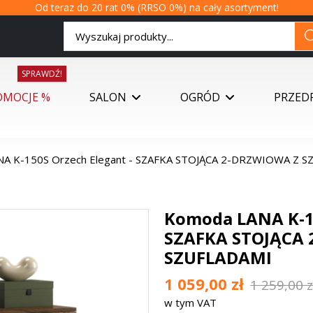
Od teraz do 20 rat 0% (RRSO 0%) na cały asortyment!
SPRAWDŹ!
OMOCJE %
SALON
OGRÓD
PRZED
A K-150S Orzech Elegant - SZAFKA STOJĄCA 2-DRZWIOWA Z 
Komoda LANA K-15
SZAFKA STOJĄCA
SZUFLADAMI
1 059,00 zł
1 259,00 z
w tym VAT