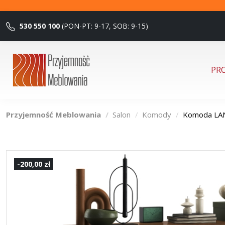
530 550 100
(PON-PT: 9-17, SOB: 9-15)
PR
Przyjemność Meblowania
Salon
Komody
Komoda LAN
-200,00 zł